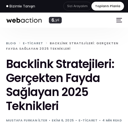
Bizimle Tanışın
Sizi Arayalım
Toplantı Planla
6.
yıl
BLOG
E-TICARET
BACKLINK STRATEJILERI: GERÇEKTEN
FAYDA SAĞLAYAN 2025 TEKNIKLERI
Backlink Stratejileri:
Gerçekten Fayda
Sağlayan 2025
Teknikleri
web
akademi
MUSTAFA FURKAN İLTER
EKIM 6, 2025
E-TICARET
4 MIN READ