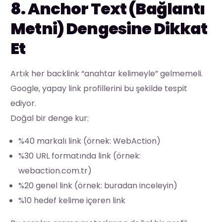
8. Anchor Text (Bağlantı
Metni) Dengesine Dikkat
Et
Artık her backlink “anahtar kelimeyle” gelmemeli.
Google, yapay link profillerini bu şekilde tespit
ediyor.
Doğal bir denge kur:
%40 markalı link (örnek: WebAction)
%30 URL formatında link (örnek:
webaction.com.tr)
%20 genel link (örnek: buradan inceleyin)
%10 hedef kelime içeren link