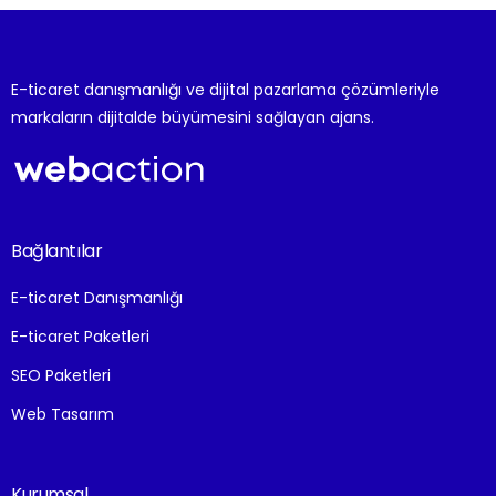
E-ticaret paketi seçerken SEO altyapısı, mobil
uyumluluk, ödeme ve kargo entegrasyonları, panel
kolaylığı, teknik destek ve pazaryeri bağlantıları
mutlaka değerlendirilmelidir. Doğru seçim, satış
E-ticaret danışmanlığı ve dijital pazarlama çözümleriyle
performansını doğrudan etkiler.
markaların dijitalde büyümesini sağlayan ajans.
Bağlantılar
E-ticaret Danışmanlığı
E-ticaret Paketleri
SEO Paketleri
Web Tasarım
Kurumsal