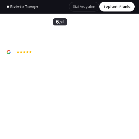
Bizimle Tanışın
Sizi Arayalım
Toplantı Planla
6.
yıl
5.0
Google'da En Çok Tavsiye Edilen
E-ticarette
güçlü e-ticaret başlangıcı.
SEO uyumlu e-ticaret paketleri
ile markanızı kurun,
satışa sağlam bir altyapıyla başlayın.
web
akademi