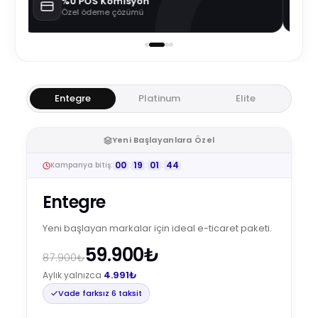
%0
POS Komisyon
Özel ödeme çözümü
Entegre
Platinum
Elite
Yeni Başlayanlara Özel
00
:
19
:
01
:
44
Kampanya bitiş:
Entegre
Yeni başlayan markalar için ideal e-ticaret paketi.
59.900₺
87.900₺
4.991₺
Aylık yalnızca
Vade farksız 6 taksit