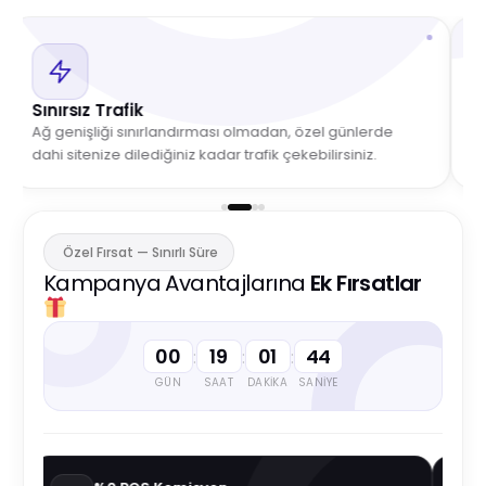
Sınırsız Trafik
S
Ağ genişliği sınırlandırması olmadan, özel günlerde
S
dahi sitenize dilediğiniz kadar trafik çekebilirsiniz.
ba
Özel Fırsat — Sınırlı Süre
Kampanya Avantajlarına
Ek Fırsatlar
00
19
01
44
:
:
:
GÜN
SAAT
DAKIKA
SANIYE