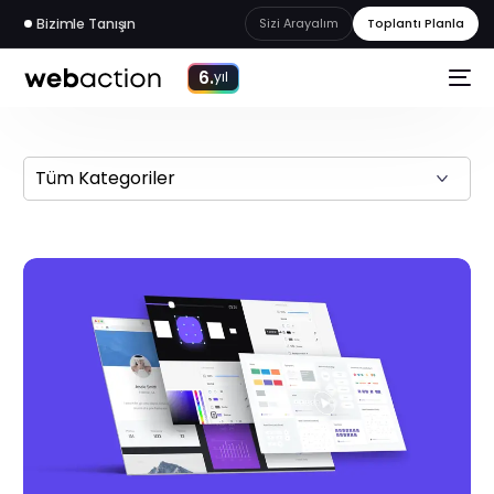
Bizimle Tanışın
Sizi Arayalım
Toplantı Planla
6.
yıl
web
akademi