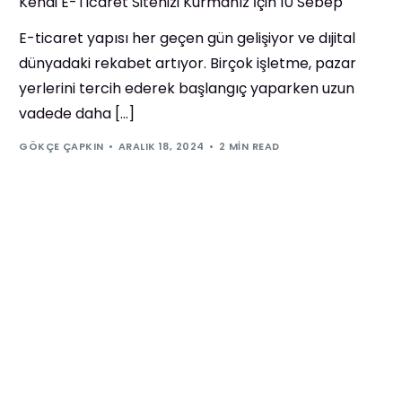
Kendi E-Ticaret Sitenizi Kurmanız İçin 10 Sebep
E-ticaret yapısı her geçen gün gelişiyor ve dıjital
dünyadaki rekabet artıyor. Birçok işletme, pazar
yerlerini tercih ederek başlangıç yaparken uzun
vadede daha […]
GÖKÇE ÇAPKIN
ARALIK 18, 2024
2 MIN READ