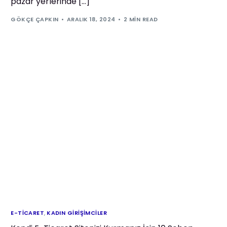
pazar yerlerinde […]
GÖKÇE ÇAPKIN
ARALIK 18, 2024
2 MIN READ
E-TICARET
,
KADIN GIRIŞIMCILER