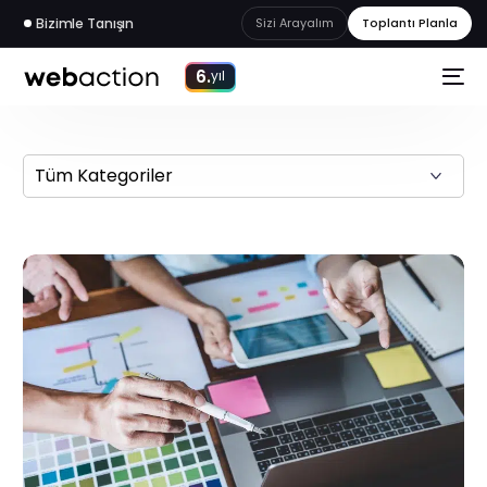
Bizimle Tanışın
Sizi Arayalım
Toplantı Planla
6.
yıl
web
akademi