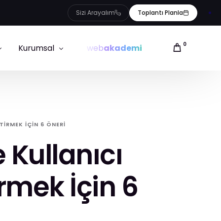
Sizi Arayalım
Toplantı Planla
0
Kurumsal
web
akademi
Referanslarımız
ığı
Hakkımızda
TIRMEK İÇIN 6 ÖNERI
Ekibimiz
 Kullanıcı
Blog
İletişim
rmek İçin 6
Uygulamalar
E-ticaret Sözlüğü