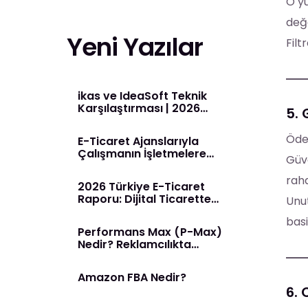
O yü
değe
Yeni Yazılar
Filt
ikas ve IdeaSoft Teknik
Karşılaştırması | 2026
5.
Rehberi
Ödem
E-Ticaret Ajanslarıyla
Çalışmanın İşletmelere
Güve
Sağladığı Avantajlar
raha
2026 Türkiye E-Ticaret
Raporu: Dijital Ticarette
Unut
Yeni Dönem Başladı
basi
Performans Max (P-Max)
Nedir? Reklamcılıkta
Yapay Zeka Dönemi
Amazon FBA Nedir?
6. 