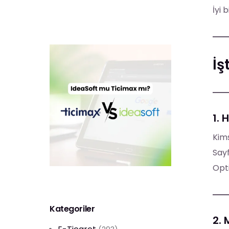
İyi 
İş
1. 
Kims
Sayf
Opti
Kategoriler
2.