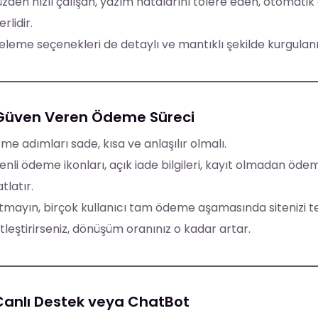
zden hızlı çalışan, yazım hatalarını tolere eden, otomati
rlidir.
releme seçenekleri de detaylı ve mantıklı şekilde kurgulan
 Güven Veren Ödeme Süreci
e adımları sade, kısa ve anlaşılır olmalı.
nli ödeme ikonları, açık iade bilgileri, kayıt olmadan ödem
tlatır.
mayın, birçok kullanıcı tam ödeme aşamasında sitenizi te
tleştirirseniz, dönüşüm oranınız o kadar artar.
Canlı Destek veya ChatBot