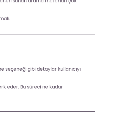
k öneri sunan arama motorları çok
malı.
e seçeneği gibi detaylar kullanıcıyı
rk eder. Bu süreci ne kadar