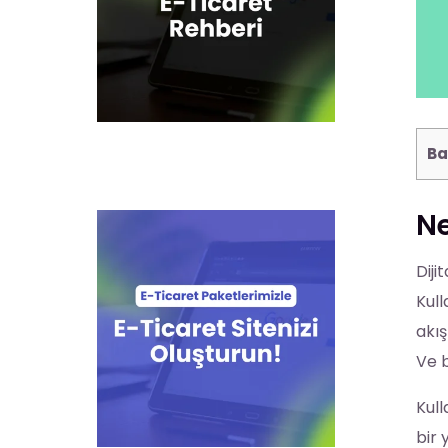
Ba
Ne
Diji
Kull
akış
Ve b
Kull
bir 