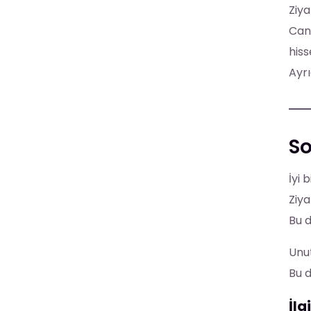
Ziya
Canl
hiss
Ayrı
So
İyi 
Ziya
Bu d
Unut
Bu d
İlg