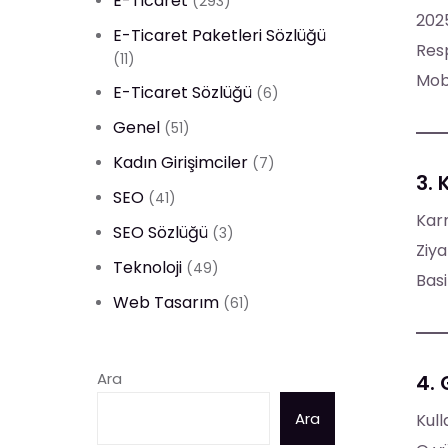
E-Ticaret
(293)
2025
E-Ticaret Paketleri Sözlüğü
Resp
(11)
Mobi
E-Ticaret Sözlüğü
(6)
Genel
(51)
Kadın Girişimciler
(7)
3. 
SEO
(41)
Karm
SEO Sözlüğü
(3)
Ziya
Teknoloji
(49)
Basi
Web Tasarım
(61)
Ara
4.
Ara
Kull