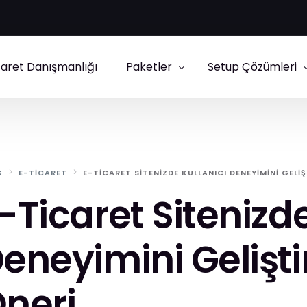
caret Danışmanlığı
Paketler
Setup Çözümleri
E-Ticaret Paketleri
IdeaSoft Setup
Kurumsal Site Paketleri
Shopify Danışmanl
G
E-TICARET
E-TICARET SITENIZDE KULLANICI DENEYIMINI GELIŞ
Ticimax Setup
-Ticaret Sitenizde
ikas Setup
eneyimini Gelişti
neri