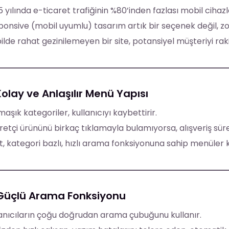
 yılında e-ticaret trafiğinin %80’inden fazlası mobil cihazl
onsive (mobil uyumlu) tasarım artık bir seçenek değil, zo
lde rahat gezinilemeyen bir site, potansiyel müşteriyi raki
Kolay ve Anlaşılır Menü Yapısı
aşık kategoriler, kullanıcıyı kaybettirir.
retçi ürününü birkaç tıklamayla bulamıyorsa, alışveriş sü
t, kategori bazlı, hızlı arama fonksiyonuna sahip menüler k
 Güçlü Arama Fonksiyonu
anıcıların çoğu doğrudan arama çubuğunu kullanır.