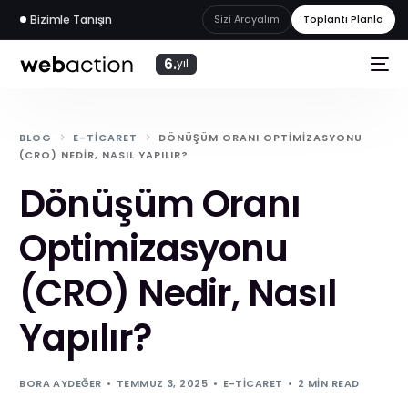
Bizimle Tanışın
Sizi Arayalım
Toplantı Planla
6.
yıl
BLOG
E-TICARET
DÖNÜŞÜM ORANI OPTIMIZASYONU
(CRO) NEDIR, NASIL YAPILIR?
Dönüşüm Oranı
Optimizasyonu
(CRO) Nedir, Nasıl
Yapılır?
web
akademi
BORA AYDEĞER
TEMMUZ 3, 2025
E-TICARET
2 MIN READ