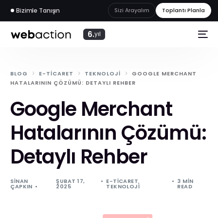
Bizimle Tanışın
Sizi Arayalım
Toplantı Planla
6.
yıl
BLOG
E-TICARET
TEKNOLOJI
GOOGLE MERCHANT
HATALARININ ÇÖZÜMÜ: DETAYLI REHBER
Google Merchant
Hatalarının Çözümü:
Detaylı Rehber
SINAN
ŞUBAT 17,
E-TICARET
,
3 MIN
web
akademi
ÇAPKIN
2025
TEKNOLOJI
READ