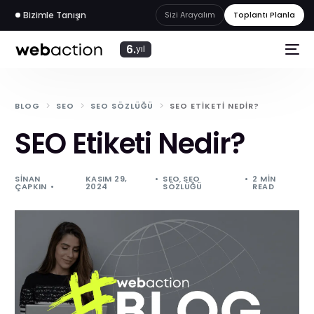
Bizimle Tanışın
Sizi Arayalım
Toplantı Planla
6.
yıl
BLOG
SEO
SEO SÖZLÜĞÜ
SEO ETIKETI NEDIR?
SEO Etiketi Nedir?
SINAN
KASIM 29,
SEO
,
SEO
2 MIN
ÇAPKIN
2024
SÖZLÜĞÜ
READ
web
akademi