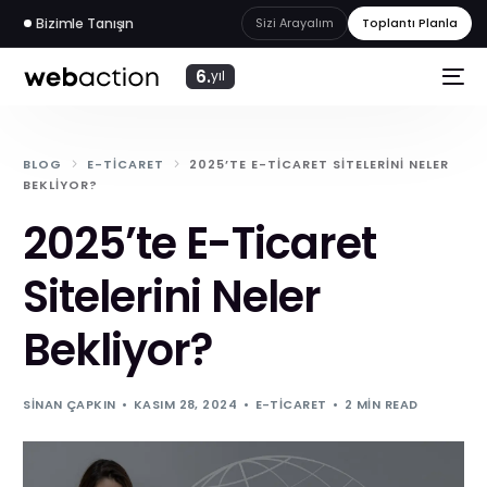
Bizimle Tanışın
Sizi Arayalım
Toplantı Planla
6.
yıl
BLOG
E-TICARET
2025’TE E-TICARET SITELERINI NELER
BEKLIYOR?
2025’te E-Ticaret
Sitelerini Neler
Bekliyor?
SINAN ÇAPKIN
KASIM 28, 2024
E-TICARET
2 MIN READ
web
akademi