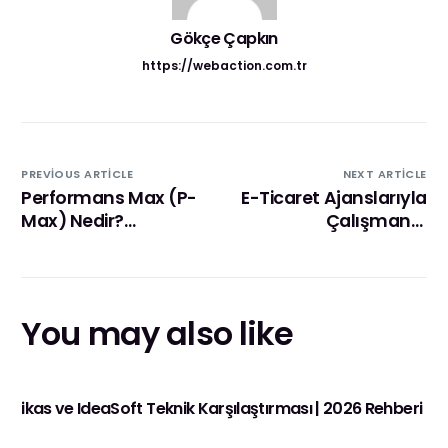
Gökçe Çapkın
https://webaction.com.tr
PREVIOUS ARTICLE
NEXT ARTICLE
Performans Max (P-
E-Ticaret Ajanslarıyla
Max) Nedir?
Çalışmanın
Reklamcılıkta Yapay
İşletmelere Sağladığı
Zeka Dönemi
Avantajlar
You may also like
ikas ve IdeaSoft Teknik Karşılaştırması | 2026 Rehberi