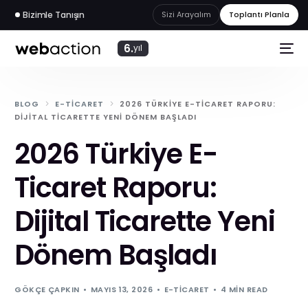
Bizimle Tanışın
Sizi Arayalım
Toplantı Planla
6.
yıl
BLOG
E-TICARET
2026 TÜRKIYE E-TICARET RAPORU:
DIJITAL TICARETTE YENI DÖNEM BAŞLADI
2026 Türkiye E-
Ticaret Raporu:
Dijital Ticarette Yeni
Dönem Başladı
web
akademi
GÖKÇE ÇAPKIN
MAYIS 13, 2026
E-TICARET
4 MIN READ