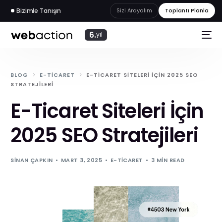
Bizimle Tanışın
Sizi Arayalım
Toplantı Planla
6.
yıl
BLOG
E-TICARET
E-TICARET SITELERI İÇIN 2025 SEO
STRATEJILERI
E-Ticaret Siteleri İçin
2025 SEO Stratejileri
SINAN ÇAPKIN
MART 3, 2025
E-TICARET
3 MIN READ
web
akademi