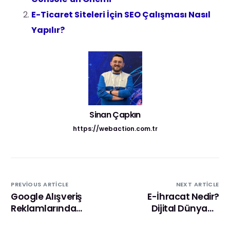
E-Ticaret Siteleri İçin SEO Çalışması Nasıl
Yapılır?
Sinan Çapkın
https://webaction.com.tr
PREVIOUS ARTICLE
NEXT ARTICLE
Google Alışveriş
E-İhracat Nedir?
Reklamlarında
Dijital Dünyada
Dönüşüm Oranlarını
Sınırları Aşın!