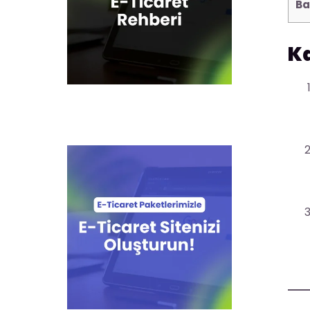
Ba
Ka