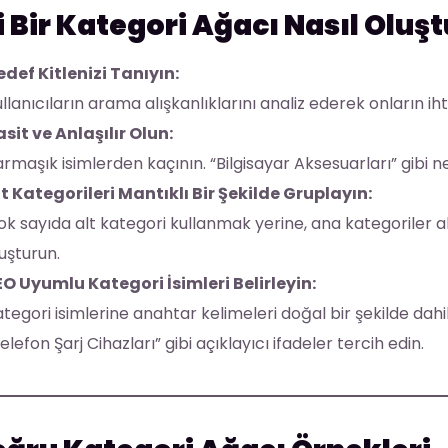
i Bir Kategori Ağacı Nasıl Oluş
def Kitlenizi Tanıyın:
llanıcıların arama alışkanlıklarını analiz ederek onların ih
sit ve Anlaşılır Olun:
rmaşık isimlerden kaçının. “Bilgisayar Aksesuarları” gibi ne
t Kategorileri Mantıklı Bir Şekilde Gruplayın:
k sayıda alt kategori kullanmak yerine, ana kategoriler 
uşturun.
EO Uyumlu Kategori İsimleri Belirleyin:
tegori isimlerine anahtar kelimeleri doğal bir şekilde dahil
elefon Şarj Cihazları” gibi açıklayıcı ifadeler tercih edin.