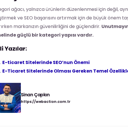
gori ağacı, yalnızca ürünlerin düzenlenmesi için değil, a
eştirmek ve SEO başarısını artırmak için de büyük önem taşır.
rırken markanızın güvenilirliğini de güçlendirir.
Unutmayın, 
elinde güçlü bir kategori yapısı vardır.
ili Yazılar:
E-ticaret Sitelerinde SEO’nun Önemi
E-Ticaret Sitelerinde Olması Gereken Temel Özellikl
Sinan Çapkın
https://webaction.com.tr