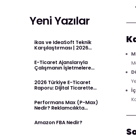
Yeni Yazılar
Ka
ikas ve IdeaSoft Teknik
Karşılaştırması | 2026
Rehberi
M
E-Ticaret Ajanslarıyla
Mo
Çalışmanın İşletmelere
D
Sağladığı Avantajlar
Ye
2026 Türkiye E-Ticaret
Raporu: Dijital Ticarette
İç
Yeni Dönem Başladı
Ka
Performans Max (P-Max)
Nedir? Reklamcılıkta
Yapay Zeka Dönemi
Amazon FBA Nedir?
S