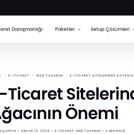
caret Danışmanlığı
Paketler
Setup Çözümleri
E-Ticaret Paketleri
IdeaSoft Setup
Kurumsal Site Paketleri
Shopify Danışmanl
G
E-TICARET
WEB TASARIM
E-TICARET SITELERINDE KATEGO
Ticimax Setup
-Ticaret Siteleri
ikas Setup
ğacının Önemi
N ÇAPKIN
ARALIK 12, 2024
E-TICARET
,
WEB TASARIM
2 MIN READ