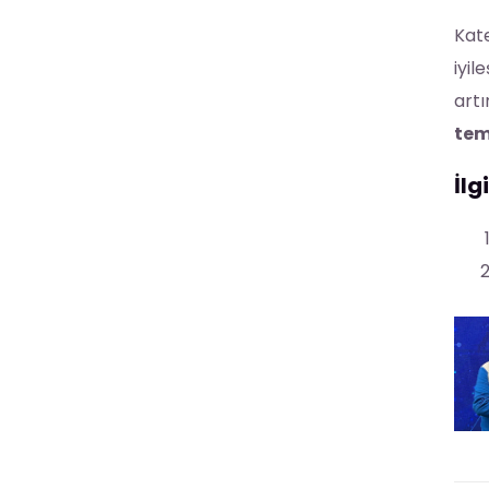
Kate
iyil
artı
tem
İlg