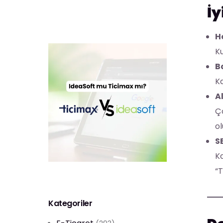
İy
He
Ku
Ba
Ka
Al
Ço
ol
S
Ka
“T
Kategoriler