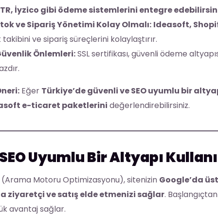
TR, İyzico gibi ödeme sistemlerini entegre edebilirsin
tok ve Sipariş Yönetimi Kolay Olmalı:
Ideasoft, Shop
 takibini ve sipariş süreçlerini kolaylaştırır.
üvenlik Önlemleri:
SSL sertifikası, güvenli ödeme altyap
zdır.
neri:
Eğer
Türkiye’de güvenli ve SEO uyumlu bir altya
asoft e-ticaret paketlerini
değerlendirebilirsiniz.
 SEO Uyumlu Bir Altyapı Kullan
 (Arama Motoru Optimizasyonu), sitenizin
Google’da üst
la ziyaretçi ve satış elde etmenizi sağlar
. Başlangıçtan
k avantaj sağlar.