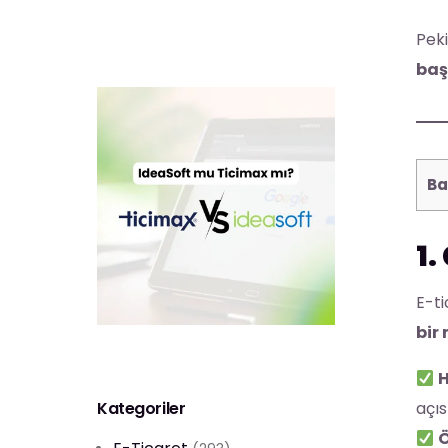
Peki
baş
Ba
1.
E-ti
bir
H
Kategoriler
açıs
Ö