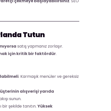
yaretçi çekmeye başlayabilirsiniz
. SEO
 Planda Tutun
amıyorsa
satış yapmanız zorlaşır.
k için kritik bir faktördür
.
ulabilmeli
. Karmaşık menüler ve gereksiz
şterinin alışverişi yarıda
akışı sunun.
ı bir şekilde tanıtın.
Yüksek