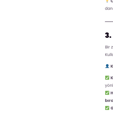
Ö
danı
3.
Bir 
Kull
K
K
yön
H
bır
G