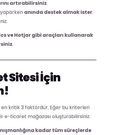
ını artırabilirsiniz
.
iş yaparken
anında destek almak ister
.
niz.
cs ve Hotjar gibi araçları kullanarak
rsiniz
.
t Sitesi İçin
n!
en kritik 3 faktördür. Eğer bu kriterleri
r e-ticaret mağazası oluşturabilirsiniz.
anışmanlığına kadar tüm süreçlerde