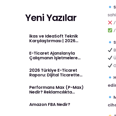
S
Yeni Yazılar
sahi
/
/
ikas ve IdeaSoft Teknik
Karşılaştırması | 2026
S
Rehberi
B
E-Ticaret Ajanslarıyla
Çalışmanın İşletmelere
Ü
Sağladığı Avantajlar
G
2026 Türkiye E-Ticaret
Raporu: Dijital Ticarette
H
Yeni Dönem Başladı
edi
Performans Max (P-Max)
Nedir? Reklamcılıkta
Yapay Zeka Dönemi
M
Amazon FBA Nedir?
cih