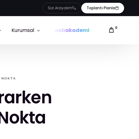
Sizi Arayalım
Toplantı Planla
0
Kurumsal
web
akademi
Referanslarımız
ığı
Hakkımızda
K NOKTA
Ekibimiz
urarken
Blog
İletişim
k Nokta
Uygulamalar
E-ticaret Sözlüğü