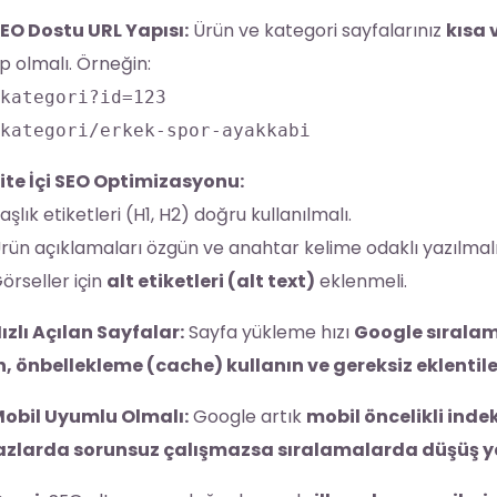
EO Dostu URL Yapısı:
Ürün ve kategori sayfalarınız
kısa 
p olmalı. Örneğin:
kategori?id=123
kategori/erkek-spor-ayakkabi
ite İçi SEO Optimizasyonu:
aşlık etiketleri (H1, H2) doğru kullanılmalı.
rün açıklamaları özgün ve anahtar kelime odaklı yazılmalı
örseller için
alt etiketleri (alt text)
eklenmeli.
ızlı Açılan Sayfalar:
Sayfa yükleme hızı
Google sıralama
n, önbellekleme (cache) kullanın ve gereksiz eklentiler
obil Uyumlu Olmalı:
Google artık
mobil öncelikli ind
azlarda sorunsuz çalışmazsa sıralamalarda düşüş ya