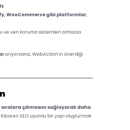
iz
.
ify, WooCommerce gibi platformlar
,
ısı ve veri koruma sistemleri olmazsa
pı
arıyorsanız, WebAction’ın önerdiği
ın
 sıralara çıkmasını sağlayarak daha
 itibaren SEO uyumlu bir yapı oluşturmak