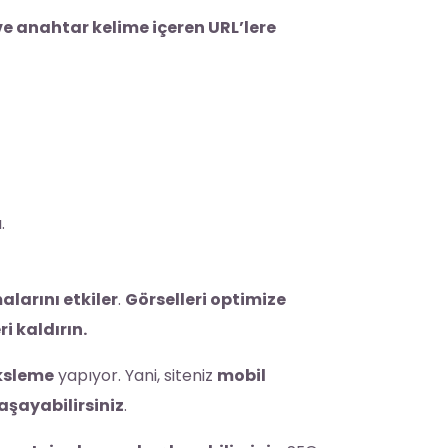
ve anahtar kelime içeren URL’lere
.
larını etkiler
.
Görselleri optimize
i kaldırın.
eksleme
yapıyor. Yani, siteniz
mobil
şayabilirsiniz
.