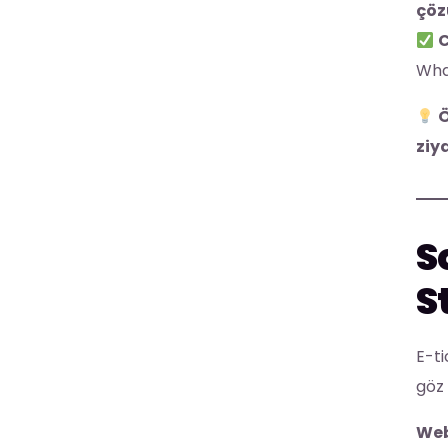
çöz
C
What
Ö
ziy
S
S
E-ti
göz 
Web