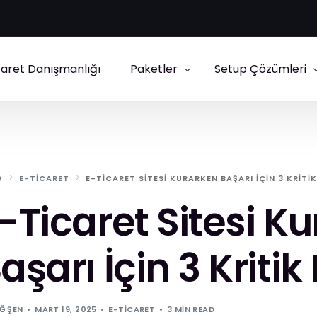
caret Danışmanlığı
Paketler
Setup Çözümleri
E-Ticaret Paketleri
IdeaSoft Setup
Kurumsal Site Paketleri
Shopify Danışmanl
G
E-TICARET
E-TICARET SITESI KURARKEN BAŞARI İÇIN 3 KRITI
Ticimax Setup
-Ticaret Sitesi K
ikas Setup
aşarı İçin 3 Kriti
Ğ ŞEN
MART 19, 2025
E-TICARET
3 MIN READ