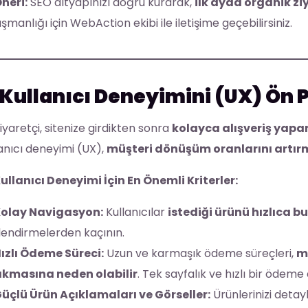
neri:
SEO altyapınızı doğru kurarak,
ilk ayda organik zi
şmanlığı için WebAction ekibi ile iletişime geçebilirsiniz.
 Kullanıcı Deneyimini (UX) Ön
ziyaretçi, sitenize girdikten sonra
kolayca alışveriş yap
anıcı deneyimi (UX),
müşteri dönüşüm oranlarını artırma
ullanıcı Deneyimi İçin En Önemli Kriterler:
olay Navigasyon:
Kullanıcılar
istediği ürünü hızlıca b
lendirmelerden kaçının.
ızlı Ödeme Süreci:
Uzun ve karmaşık ödeme süreçleri,
mü
akmasına neden olabilir
. Tek sayfalık ve hızlı bir ödeme 
üçlü Ürün Açıklamaları ve Görseller:
Ürünlerinizi detayl