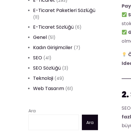
E-Ticaret
(293)
Pay
E-Ticaret Paketleri Sözlüğü
S
(11)
stok
E-Ticaret Sözlüğü
(6)
G
Genel
(51)
olma
Kadın Girişimciler
(7)
Ö
SEO
(41)
Ide
SEO Sözlüğü
(3)
Teknoloji
(49)
Web Tasarım
(61)
2.
SEO
Ara
faz
Ara
büyü