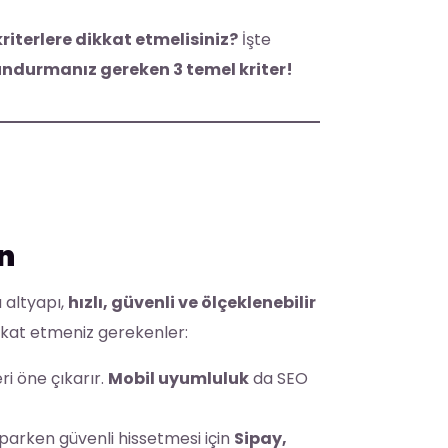
kriterlere dikkat etmelisiniz?
İşte
lundurmanız gereken 3 temel kriter!
in
u altyapı,
hızlı, güvenli ve ölçeklenebilir
ikkat etmeniz gerekenler:
ri öne çıkarır.
Mobil uyumluluk
da SEO
parken güvenli hissetmesi için
Sipay,