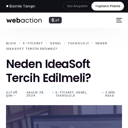
Bizimle Tanışın
Sizi Arayalım
Toplantı Planla
6.
yıl
BLOG
E-TICARET
GENEL
TEKNOLOJI
NEDEN
IDEASOFT TERCIH EDILMELI?
Neden IdeaSoft
Tercih Edilmeli?
ALTUĞ
ARALIK 29,
E-TICARET
,
GENEL
,
2 MIN
ŞEN
2024
TEKNOLOJI
READ
web
akademi