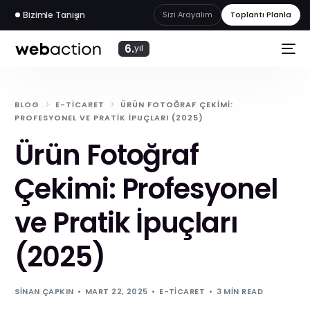
Bizimle Tanışın
Sizi Arayalım
Toplantı Planla
6.
yıl
BLOG
E-TICARET
ÜRÜN FOTOĞRAF ÇEKIMI:
PROFESYONEL VE PRATIK İPUÇLARI (2025)
Ürün Fotoğraf
Çekimi: Profesyonel
ve Pratik İpuçları
(2025)
web
akademi
SINAN ÇAPKIN
MART 22, 2025
E-TICARET
3 MIN READ