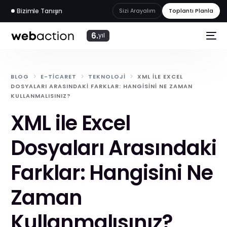
Bizimle Tanışın
Sizi Arayalım
Toplantı Planla
6.
yıl
BLOG
E-TICARET
TEKNOLOJI
XML ILE EXCEL
DOSYALARI ARASINDAKI FARKLAR: HANGISINI NE ZAMAN
KULLANMALISINIZ?
XML ile Excel
Dosyaları Arasındaki
Farklar: Hangisini Ne
Zaman
web
akademi
Kullanmalısınız?