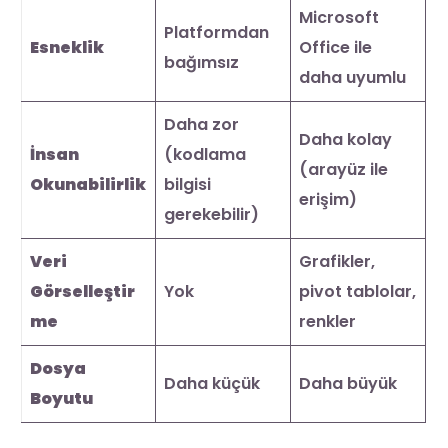
Microsoft
Platformdan
Esneklik
Office ile
bağımsız
daha uyumlu
Daha zor
Daha kolay
İnsan
(kodlama
(arayüz ile
Okunabilirlik
bilgisi
erişim)
gerekebilir)
Veri
Grafikler,
Görselleştir
Yok
pivot tablolar,
me
renkler
Dosya
Daha küçük
Daha büyük
Boyutu