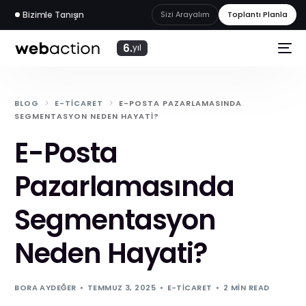
Bizimle Tanışın
Sizi Arayalım
Toplantı Planla
6.
yıl
BLOG
E-TICARET
E-POSTA PAZARLAMASINDA
SEGMENTASYON NEDEN HAYATI?
E-Posta
Pazarlamasında
Segmentasyon
Neden Hayati?
web
akademi
BORA AYDEĞER
TEMMUZ 3, 2025
E-TICARET
2 MIN READ