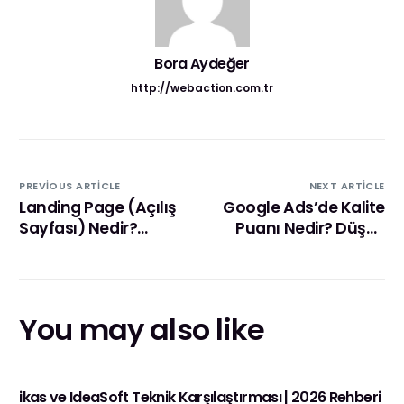
Bora Aydeğer
http://webaction.com.tr
PREVIOUS ARTICLE
NEXT ARTICLE
Landing Page (Açılış
Google Ads’de Kalite
Sayfası) Nedir?
Puanı Nedir? Düşük
Dönüşüm İçin Nasıl
Maliyetle Daha Fazla
Tasarlanmalı?
Görünürlük İçin
Tüyolar
You may also like
ikas ve IdeaSoft Teknik Karşılaştırması | 2026 Rehberi