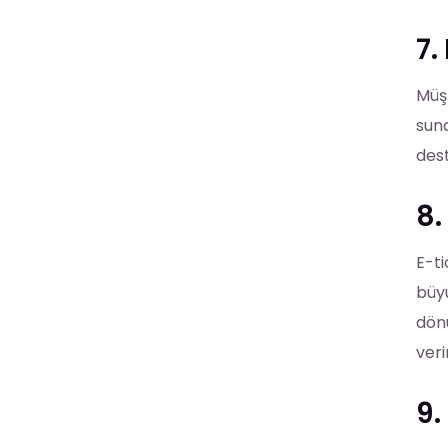
7.
Müşt
sun
dest
8
E-ti
büy
dönü
veri
9.