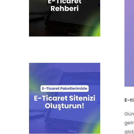
E-t
Günü
gelm
glob