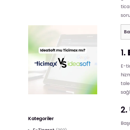
tica
soru
Ba
1.
E-t
hizm
tale
sağl
2.
Kategoriler
Başa