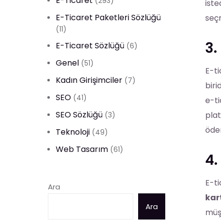
E-Ticaret
(293)
iste
E-Ticaret Paketleri Sözlüğü
seçm
(11)
3.
E-Ticaret Sözlüğü
(6)
Genel
(51)
E-ti
Kadın Girişimciler
(7)
birid
SEO
(41)
e-ti
SEO Sözlüğü
plat
(3)
ödem
Teknoloji
(49)
Web Tasarım
(61)
4.
E-ti
Ara
kar
Ara
müşt