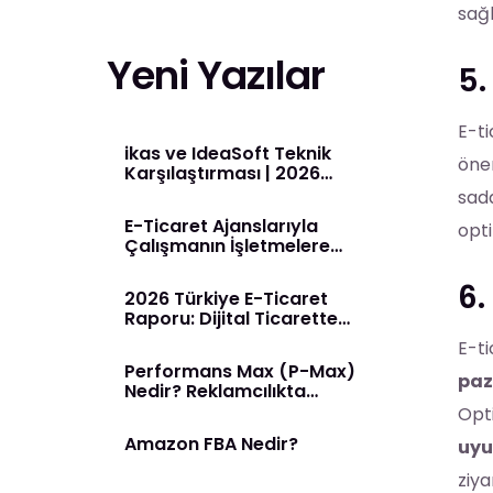
sağl
Yeni Yazılar
5
E-ti
ikas ve IdeaSoft Teknik
önem
Karşılaştırması | 2026
Rehberi
sada
E-Ticaret Ajanslarıyla
opti
Çalışmanın İşletmelere
Sağladığı Avantajlar
6.
2026 Türkiye E-Ticaret
Raporu: Dijital Ticarette
Yeni Dönem Başladı
E-ti
Performans Max (P-Max)
pa
Nedir? Reklamcılıkta
Yapay Zeka Dönemi
Opti
Amazon FBA Nedir?
uyu
ziya