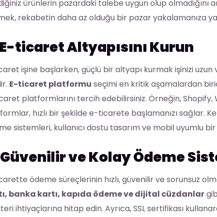
diğiniz ürünlerin pazardaki talebe uygun olup olmadığını ana
ek, rekabetin daha az olduğu bir pazar yakalamanıza yard
E-ticaret Altyapısını Kurun
caret işine başlarken, güçlü bir altyapı kurmak işinizi uzu
ir.
E-ticaret platformu
seçimi en kritik aşamalardan biridi
caret platformlarını tercih edebilirsiniz. Örneğin, Shop
formlar, hızlı bir şekilde e-ticarete başlamanızı sağlar. K
e sistemleri, kullanıcı dostu tasarım ve mobil uyumlu bir
Güvenilir ve Kolay Ödeme Sis
carette ödeme süreçlerinin hızlı, güvenilir ve sorunsuz olm
tı, banka kartı, kapıda ödeme ve dijital cüzdanlar
gib
eri ihtiyaçlarına hitap edin. Ayrıca, SSL sertifikası kullan