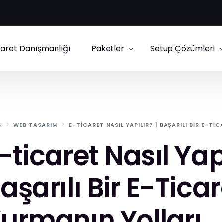
caret Danışmanlığı
Paketler
Setup Çözümleri
E-Ticaret Paketleri
IdeaSoft Setup
Kurumsal Site Paketleri
Shopify Danışmanl
G
WEB TASARIM
E-TICARET NASIL YAPILIR? | BAŞARILI BIR E-TI
Ticimax Setup
-ticaret Nasıl Yapı
ikas Setup
aşarılı Bir E-Tica
urmanın Yolları