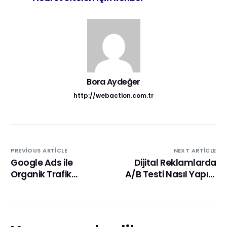
Bora Aydeğer
http://webaction.com.tr
PREVIOUS ARTICLE
NEXT ARTICLE
Google Ads ile
Dijital Reklamlarda
Organik Trafik
A/B Testi Nasıl Yapılır
Arasındaki Fark
ve Neden Önemlidir?
Nedir? Hangisi Daha
Etkili?