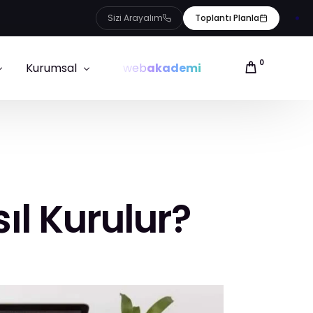
Sizi Arayalım
Toplantı Planla
0
Kurumsal
web
akademi
Referanslarımız
ığı
Hakkımızda
Ekibimiz
sıl Kurulur?
Blog
İletişim
Uygulamalar
E-ticaret Sözlüğü