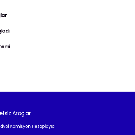
lar
şladı
önemi
etsiz Araçlar
dyol Komisyon Hesaplayıcı