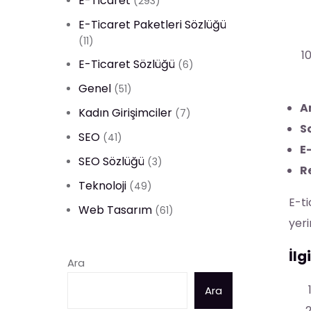
E-Ticaret
(293)
E-Ticaret Paketleri Sözlüğü
(11)
E-Ticaret Sözlüğü
(6)
Genel
(51)
A
Kadın Girişimciler
(7)
S
SEO
(41)
E
SEO Sözlüğü
(3)
R
Teknoloji
(49)
E-ti
Web Tasarım
(61)
yeri
İlg
Ara
Ara