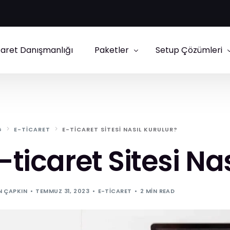
caret Danışmanlığı
Paketler
Setup Çözümleri
E-Ticaret Paketleri
IdeaSoft Setup
Kurumsal Site Paketleri
Shopify Danışmanl
G
E-TICARET
E-TICARET SITESI NASIL KURULUR?
Ticimax Setup
-ticaret Sitesi Na
ikas Setup
N ÇAPKIN
TEMMUZ 31, 2023
E-TICARET
2 MIN READ