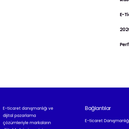
E-Ti
2026
Per
Bağlantılar
E-ticaret danışmanlığı ve
dijital pazarlama
E-ticaret Danışmanlığ
çözümleriyle markaların