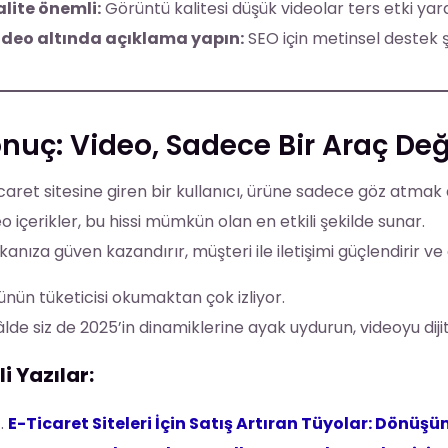
alite önemli:
Görüntü kalitesi düşük videolar ters etki yara
ideo altında açıklama yapın:
SEO için metinsel destek ş
nuç: Video, Sadece Bir Araç Değil
caret sitesine giren bir kullanıcı, ürüne sadece göz atmak
o içerikler, bu hissi mümkün olan en etkili şekilde sunar.
anıza güven kazandırır, müşteri ile iletişimi güçlendirir ve
nün tüketicisi okumaktan çok izliyor.
lde siz de 2025’in dinamiklerine ayak uydurun, videoyu diji
ili Yazılar:
E-Ticaret Siteleri İçin Satış Artıran Tüyolar: Dönüşü