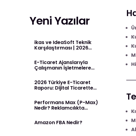
Ha
Yeni Yazılar
Ü
Ku
ikas ve IdeaSoft Teknik
K
Karşılaştırması | 2026
Rehberi
M
E-Ticaret Ajanslarıyla
Hi
Çalışmanın İşletmelere
Sağladığı Avantajlar
2026 Türkiye E-Ticaret
Raporu: Dijital Ticarette
Yeni Dönem Başladı
Te
Performans Max (P-Max)
Nedir? Reklamcılıkta
Kı
Yapay Zeka Dönemi
M
Amazon FBA Nedir?
Al