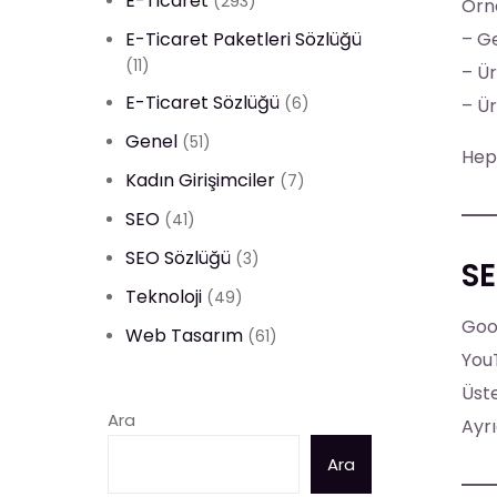
E-Ticaret
(293)
Örn
E-Ticaret Paketleri Sözlüğü
– Ge
(11)
– Ür
E-Ticaret Sözlüğü
(6)
– Ür
Genel
(51)
Heps
Kadın Girişimciler
(7)
SEO
(41)
SEO Sözlüğü
(3)
SE
Teknoloji
(49)
Goog
Web Tasarım
(61)
YouT
Üste
Ara
Ayrı
Ara