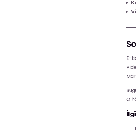
K
V
So
E-ti
Vide
Mark
Bugü
O hâ
İlg