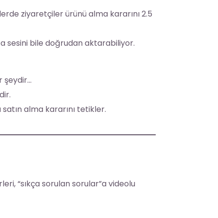
lerde ziyaretçiler ürünü alma kararını 2.5
a sesini bile doğrudan aktarabiliyor.
r şeydir…
ir.
 satın alma kararını tetikler.
eri, “sıkça sorulan sorular”a videolu