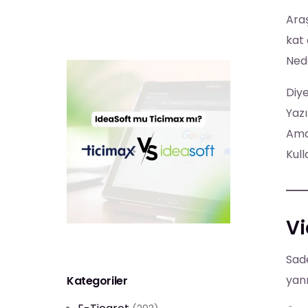
Araş
kat 
Nede
Diye
Yazı
Ama
Kull
Vi
Sade
yanı
Kategoriler