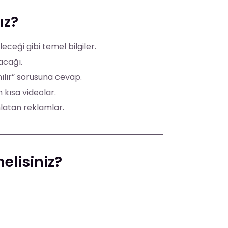
ız?
eceği gibi temel bilgiler.
acağı.
nılır” sorusuna cevap.
 kısa videolar.
latan reklamlar.
elisiniz?