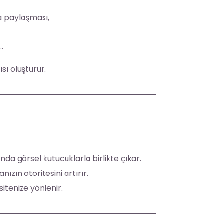
la paylaşması,
…
ısı oluşturur.
da görsel kutucuklarla birlikte çıkar.
ızın otoritesini artırır.
itenize yönlenir.