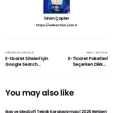
Sinan Çapkın
https://webaction.com.tr
PREVIOUS ARTICLE
NEXT ARTICLE
E-ticaret Siteleri İçin
E-Ticaret Paketleri
Google Search
Seçerken Dikkat
Console’un Önemi
Edilmesi Gereken 7
Önemli Kriter
You may also like
ikas ve IdeaSoft Teknik Karşılaştırması | 2026 Rehberi