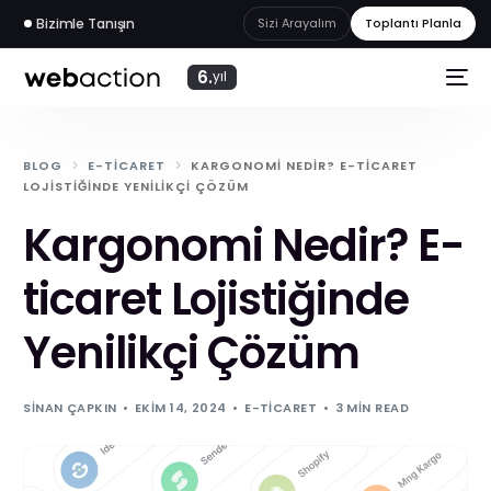
Bizimle Tanışın
Sizi Arayalım
Toplantı Planla
6.
yıl
BLOG
E-TICARET
KARGONOMI NEDIR? E-TICARET
LOJISTIĞINDE YENILIKÇI ÇÖZÜM
Kargonomi Nedir? E-
ticaret Lojistiğinde
Yenilikçi Çözüm
SINAN ÇAPKIN
EKIM 14, 2024
E-TICARET
3 MIN READ
web
akademi