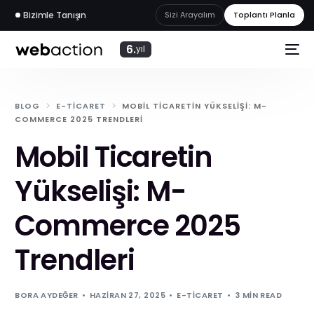
Bizimle Tanışın
Sizi Arayalım
Toplantı Planla
6.
yıl
BLOG
E-TICARET
MOBIL TICARETIN YÜKSELIŞI: M-
COMMERCE 2025 TRENDLERI
Mobil Ticaretin
Yükselişi: M-
Commerce 2025
Trendleri
web
akademi
BORA AYDEĞER
HAZIRAN 27, 2025
E-TICARET
3 MIN READ