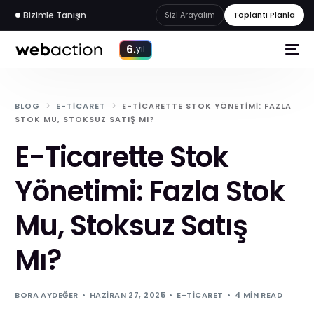
Bizimle Tanışın
Sizi Arayalım
Toplantı Planla
6.
yıl
BLOG
E-TICARET
E-TICARETTE STOK YÖNETIMI: FAZLA
STOK MU, STOKSUZ SATIŞ MI?
E-Ticarette Stok
Yönetimi: Fazla Stok
Mu, Stoksuz Satış
Mı?
web
akademi
BORA AYDEĞER
HAZIRAN 27, 2025
E-TICARET
4 MIN READ