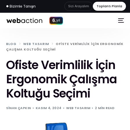
Bizimle Tanışın
Sizi Arayalım
Toplantı Planla
6.
yıl
BLOG
WEB TASARIM
OFISTE VERIMLILIK İÇIN ERGONOMIK
ÇALIŞMA KOLTUĞU SEÇIMI
Ofiste Verimlilik İçin
Ergonomik Çalışma
Koltuğu Seçimi
SINAN ÇAPKIN
KASIM 4, 2024
WEB TASARIM
2 MIN READ
web
akademi