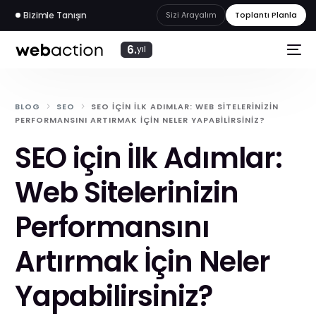
Bizimle Tanışın
Sizi Arayalım
Toplantı Planla
6.
yıl
BLOG
SEO
SEO IÇIN İLK ADIMLAR: WEB SITELERINIZIN
PERFORMANSINI ARTIRMAK İÇIN NELER YAPABILIRSINIZ?
SEO için İlk Adımlar:
Web Sitelerinizin
Performansını
Artırmak İçin Neler
web
akademi
Yapabilirsiniz?