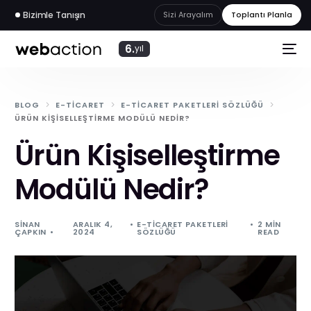
Bizimle Tanışın
Sizi Arayalım
Toplantı Planla
6.
yıl
BLOG
E-TICARET
E-TICARET PAKETLERI SÖZLÜĞÜ
ÜRÜN KIŞISELLEŞTIRME MODÜLÜ NEDIR?
Ürün Kişiselleştirme
Modülü Nedir?
SINAN
ARALIK 4,
E-TICARET PAKETLERI
2 MIN
ÇAPKIN
2024
SÖZLÜĞÜ
READ
web
akademi