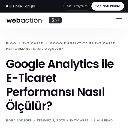
Bizimle Tanışın
Sizi Arayalım
Toplantı Planla
6.
yıl
BLOG
E-TICARET
GOOGLE ANALYTICS ILE E-TICARET
PERFORMANSI NASIL ÖLÇÜLÜR?
Google Analytics ile
E-Ticaret
Performansı Nasıl
Ölçülür?
web
akademi
BORA AYDEĞER
TEMMUZ 2, 2025
E-TICARET
2 MIN READ