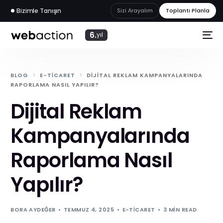
Bizimle Tanışın
Sizi Arayalım
Toplantı Planla
6.
yıl
BLOG
E-TICARET
DIJITAL REKLAM KAMPANYALARINDA
RAPORLAMA NASIL YAPILIR?
Dijital Reklam
Kampanyalarında
Raporlama Nasıl
Yapılır?
web
akademi
BORA AYDEĞER
TEMMUZ 4, 2025
E-TICARET
3 MIN READ