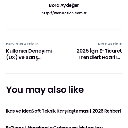
Bora Aydeğer
http://webaction.com.tr
PREVIOUS ARTICLE
NEXT ARTICLE
Kullanıcı Deneyimi
2025 İçin E-Ticaret
(UX) ve Satış
Trendleri: Hazırlıklı
Arasındaki Doğrudan
Olmanız Gereken 6
Bağlantı
Değişim
You may also like
ikas ve IdeaSoft Teknik Karşılaştırması | 2026 Rehberi
E-Ticaret Ajanslarıyla Çalışmanın İşletmelere